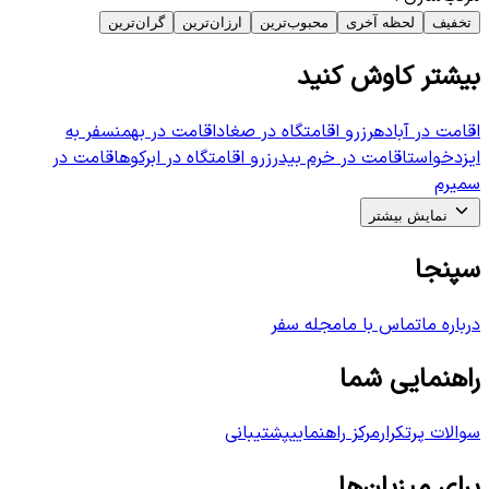
تخفیف
لحظه آخری
محبوب‌ترین
ارزان‌ترین
گران‌ترین
بیشتر کاوش کنید
اقامت در آباده
رزرو اقامتگاه در صغاد
اقامت در بهمن
سفر به
ایزدخواست
اقامت در خرم بید
رزرو اقامتگاه در ابرکوه
اقامت در
سمیرم
نمایش بیشتر
سپنجا
درباره ما
تماس با ما
مجله سفر
راهنمایی شما
سوالات پرتکرار
مرکز راهنمایی
پشتیبانی
برای میزبان‌ها