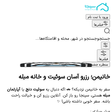
ورود یا ثبت نام
فیلترها
جستجو
جستجو در شهر، محله و اقامتگاه‌ها...
فیلترها
منظره چشم نواز
خانیمن؛ رزرو آسان سوئیت و خانه مبله
سفر به خانیمن نزدیکه؟ 🚗 اگه دنبال یه
سوئیت دنج
یا
آپارتمان
مبله
هستی، سپنجا رو باز کن. آنلاین رزرو کن و خیالت راحت
باشه. سفر خوبی داشته باشی! ✨
مرتب‌سازی
: