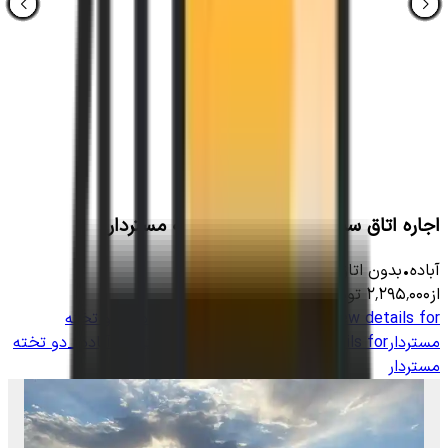
اجاره اتاق سنتی در آباده _ سه تخته مستردار
آباده
•
بدون اتاق
-
15
متر
•
4
نفر
از
۲٬۲۹۵٬۰۰۰
تومان
View details for
اجاره بومگردی سنتی در آباده _دو تخته
مستردار
View details for
اجاره بومگردی سنتی در آباده _دو تخته
مستردار