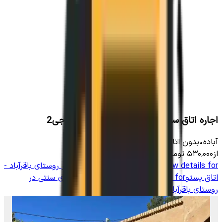
اجاره اتاق سنتی در باقرآباد _ اتاق عمه هاجی2
آباده
•
بدون اتاق
-
6000
متر
•
4
نفر
از
۵۳۰٬۰۰۰
تومان
View details for
اجاره و رزرو بومگردی سنتی در روستای باقرآباد -
اتاق پستو
View details for
اجاره و رزرو بومگردی سنتی در
روستای باقرآباد - اتاق پستو