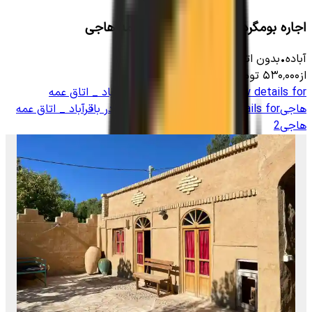
اجاره بومگردی در باقرباد _ اتاق عمه هاجی
آباده
•
بدون اتاق
-
6000
متر
•
4
نفر
از
۵۳۰٬۰۰۰
تومان
View details for
اجاره اتاق سنتی در باقرآباد _ اتاق عمه
هاجی2
View details for
اجاره اتاق سنتی در باقرآباد _ اتاق عمه
هاجی2