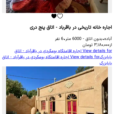
اجاره خانه تاریخی در باقرباد - اتاق پنج دری
آباده
•
بدون اتاق
-
6000
متر
•
6
نفر
از
۳٬۱۸۰٬۰۰۰
تومان
View details for
اجاره اقامتگاه بومگردی در باقرآباد - اتاق
بابابزرگ
View details for
اجاره اقامتگاه بومگردی در باقرآباد - اتاق
بابابزرگ