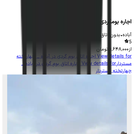
اجاره بومگردی سنتی در آباده _دو تخته مستردار
آباده
•
بدون اتاق
-
15
متر
•
3
نفر
5
از
۱٬۶۴۸٬۰۰۰
تومان
View details for
اجاره اتاق بوم گردی در آباده _ چهارتخته
مستردار
View details for
اجاره اتاق بوم گردی در آباده _
چهارتخته مستردار