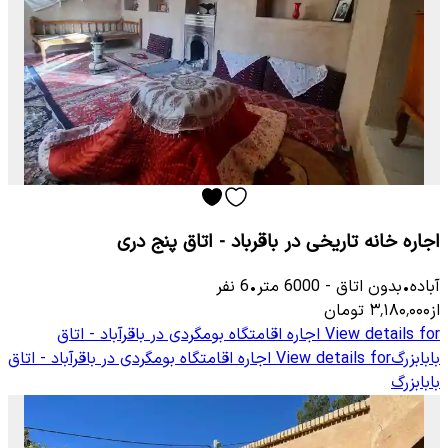
اجاره خانه تاریخی در باقرباد - اتاق پنج دری
آباده
•
بدون اتاق
-
6000
متر
•
6
نفر
از
۳٬۱۸۰٬۰۰۰
تومان
View details for
اجاره اقامتگاه بومگردی در باقرآباد - اتاق
بابابزرگ
View details for
اجاره اقامتگاه بومگردی در باقرآباد - اتاق
بابابزرگ