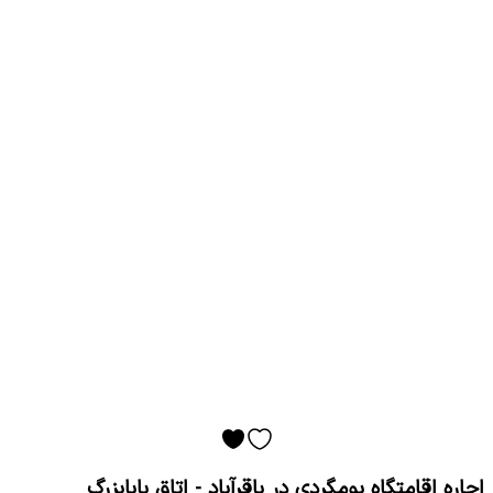
اجاره اقامتگاه بومگردی در باقرآباد - اتاق بابابزرگ