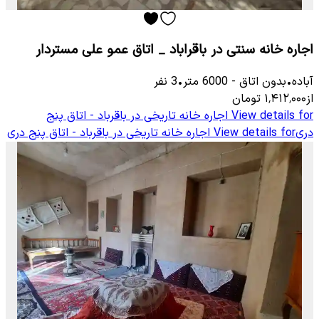
اجاره خانه سنتی در باقراباد _ اتاق عمو علی مستردار
آباده
•
بدون اتاق
-
6000
متر
•
3
نفر
از
۱٬۴۱۲٬۰۰۰
تومان
View details for
اجاره خانه تاریخی در باقرباد - اتاق پنج
دری
View details for
اجاره خانه تاریخی در باقرباد - اتاق پنج دری