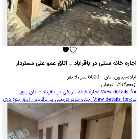
اجاره خانه سنتی در باقراباد _ اتاق عمو علی مستردار
آباده
•
بدون اتاق
-
6000
متر
•
3
نفر
از
۱٬۴۱۲٬۰۰۰
تومان
View details for
اجاره خانه تاریخی در باقرباد - اتاق پنج
دری
View details for
اجاره خانه تاریخی در باقرباد - اتاق پنج دری