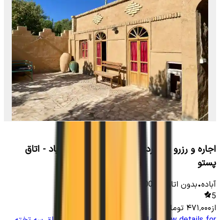
اجاره و رزرو بومگردی سنتی در روستای باقرآباد - اتاق
پستو
آباده
•
بدون اتاق
-
6000
متر
•
3
نفر
5
از
۴۷۱٬۰۰۰
تومان