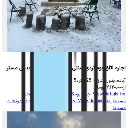
اجاره اتاق بومگردی سنتی در آباده-کف خواب بدون مستر
آباده
•
بدون اتاق
-
25
متر
•
5
نفر
از
۲٬۱۲۰٬۰۰۰
تومان
View details for
اجاره بومگردی سنتی در آباده-دوتخته
مستردار
View details for
اجاره بومگردی سنتی در آباده-دوتخته
مستردار