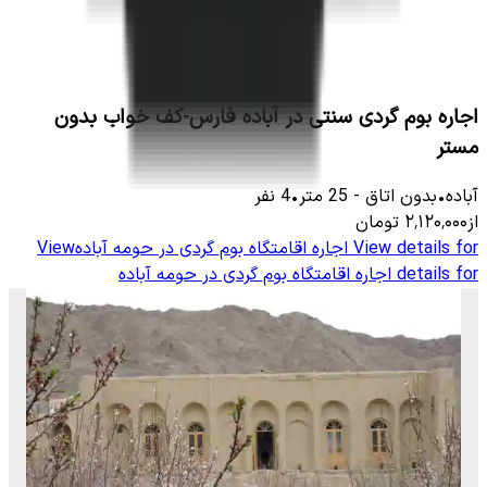
اجاره بوم گردی سنتی در آباده فارس-کف خواب بدون
مستر
آباده
•
بدون اتاق
-
25
متر
•
4
نفر
از
۲٬۱۲۰٬۰۰۰
تومان
View details for
اجاره اقامتگاه بوم گردی در حومه آباده
View
details for
اجاره اقامتگاه بوم گردی در حومه آباده