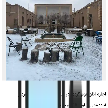
اجاره اتاق بوم گردی در آباده _ چهارتخته مستردار
آباده
•
بدون اتاق
-
15
متر
•
5
نفر