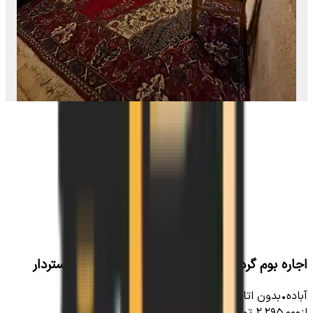
اجاره بوم گردی سنتی در آباده_اتاق سه تخته مستردار
آباده
•
بدون اتاق
-
15
متر
•
4
نفر