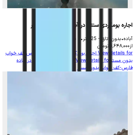
اجاره بومگردی سنتی در آباده-دوتخته مستردار
آباده
•
بدون اتاق
-
25
متر
•
2
نفر
از
۱٬۶۴۸٬۰۰۰
تومان
View details for
اجاره بوم گردی سنتی در آباده فارس-کف خواب
بدون مستر
View details for
اجاره بوم گردی سنتی در آباده
فارس-کف خواب بدون مستر