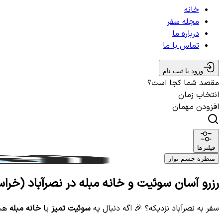
خانه
مجله سفر
درباره ما
تماس با ما
ورود یا ثبت نام
مقصد شما کجا است؟
انتخاب زمان
افزودن مهمان
فیلترها
منظره چشم نواز
رزرو آسان سوئیت و خانه مبله در نصرآباد (خرا
سفر به نصرآباد نزدیکه؟ 🎉 اگه دنبال یه
سوئیت تمیز
یا
خانه مبله
هست