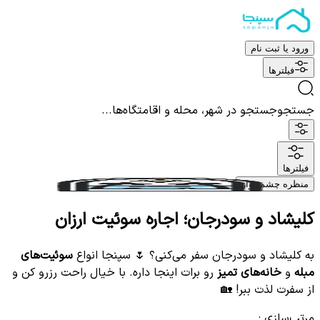
ورود یا ثبت نام
فیلترها
جستجو
جستجو در شهر، محله و اقامتگاه‌ها...
فیلترها
منظره چشم نواز
کلیشاد و سودرجان؛ اجاره سوئیت ارزان
به کلیشاد و سودرجان سفر می‌کنی؟ 🌷 سپنجا انواع
سوئیت‌های
مبله
و
خانه‌های تمیز
رو برات اینجا داره. با خیال راحت رزرو کن و
از سفرت لذت ببر! 🏡
مرتب‌سازی
: