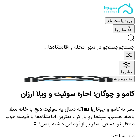
ورود یا ثبت نام
فیلترها
جستجو
جستجو در شهر، محله و اقامتگاه‌ها...
فیلترها
منظره چشم نواز
کامو و چوگان؛ اجاره سوئیت و ویلا ارزان
سفر به کامو و چوگان! 🏡 اگه دنبال یه
سوئیت دنج
یا
خانه مبله
باصفا هستی، سپنجا رو باز کن. بهترین اقامتگاه‌ها با قیمت خوب
منتظر تو هستن. سفر پر از آرامشی داشته باشی! 🌷
مرتب‌سازی
: