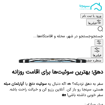
ورود یا ثبت نام
فیلترها
جستجو
جستجو در شهر، محله و اقامتگاه‌ها...
فیلترها
منظره چشم نواز
دهق؛ بهترین سوئیت‌ها برای اقامت روزانه
سفر به دهق نزدیکه؟ 🚗 اگه دنبال یه
سوئیت دنج
یا
آپارتمان مبله
هستی، سپنجا رو باز کن. آنلاین رزرو کن و خیالت راحت باشه.
سفر خوبی داشته باشی! 🏡
مرتب‌سازی
: