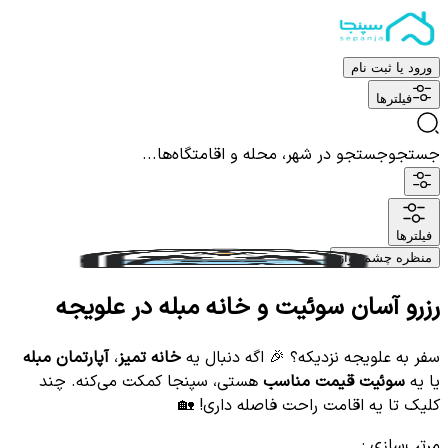
ورود یا ثبت نام
فیلترها
جستجو
جستجو در شهر، محله و اقامتگاه‌ها...
فیلترها
منظره چشم نواز
رزرو آسان سوئیت و خانه مبله در علویجه
سفر به علویجه نزدیکه؟ 🎉 اگه دنبال یه
خانه تمیز
،
آپارتمان مبله
یا یه
سوئیت قیمت مناسب
هستی، سپنجا کمکت می‌کنه. چند
کلیک تا یه اقامت راحت فاصله داری! 🏡
مرتب‌سازی
: