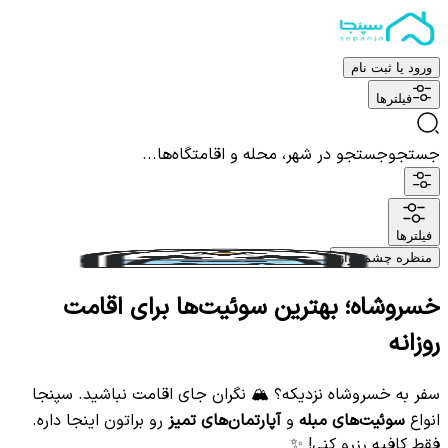
ورود یا ثبت نام
فیلترها
جستجو
جستجو در شهر، محله و اقامتگاه‌ها...
فیلترها
منظره چشم نواز
خسروشاه؛ بهترین سوئیت‌ها برای اقامت
روزانه
سفر به خسروشاه نزدیکه؟ 🏔️ نگران جای اقامت نباشید. سپنجا
انواع
سوئیت‌های مبله
و
آپارتمان‌های تمیز
رو براتون اینجا داره.
فقط کافیه رزرو کنی! ✨