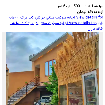
مراغه
•
1
اتاق
-
500
متر
•
6
نفر
از
۱٬۶۰۰٬۰۰۰
تومان
View details for
اجاره سوئیت سنتی در تازه کند مراغه - خانه
باران
View details for
اجاره سوئیت سنتی در تازه کند مراغه -
خانه باران