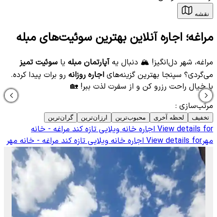
نقشه
مراغه؛ اجاره آنلاین بهترین سوئیت‌های مبله
مراغه، شهر دل‌انگیز! 🏔️ دنبال یه
آپارتمان مبله
یا
سوئیت تمیز
می‌گردی؟ سپنجا بهترین گزینه‌های
اجاره روزانه
رو برات پیدا کرده.
با خیال راحت رزرو کن و از سفرت لذت ببر! 🏡
مرتب‌سازی
:
تخفیف
لحظه آخری
محبوب‌ترین
ارزان‌ترین
گران‌ترین
View details for
اجاره خانه ویلایی تازه کند مراغه - خانه
مهر
View details for
اجاره خانه ویلایی تازه کند مراغه - خانه مهر