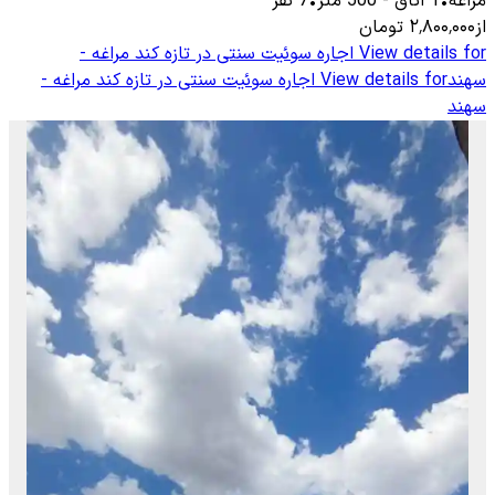
مراغه
•
1
اتاق
-
500
متر
•
7
نفر
از
۲٬۸۰۰٬۰۰۰
تومان
View details for
اجاره سوئیت سنتی در تازه کند مراغه -
سهند
View details for
اجاره سوئیت سنتی در تازه کند مراغه -
سهند