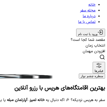
خانه
مجله سفر
درباره ما
تماس با ما
ورود یا ثبت نام
مقصد شما کجا است؟
انتخاب زمان
افزودن مهمان
فیلترها
منظره چشم نواز
بهترین اقامتگاه‌های هریس با رزرو آنلاین
سفر به هریس نزدیکه؟ 🎉 اگه دنبال یه
خانه تمیز
،
آپارتمان مبله
یا ی