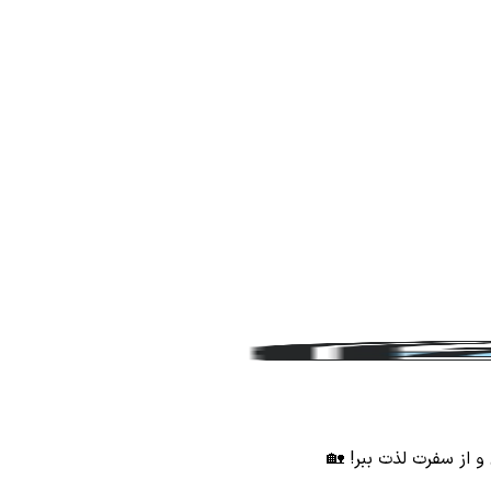
 از سفرت لذت ببر! 🏡