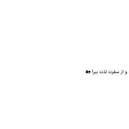
 از سفرت لذت ببر! 🏡