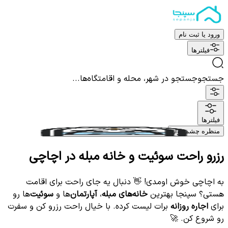
ورود یا ثبت نام
فیلترها
جستجو
جستجو در شهر، محله و اقامتگاه‌ها...
فیلترها
منظره چشم نواز
رزرو راحت سوئیت و خانه مبله در اچاچی
به اچاچی خوش اومدی! 👋 دنبال یه جای راحت برای اقامت
هستی؟ سپنجا بهترین
خانه‌های مبله
،
آپارتمان‌
ها و
سوئیت‌
ها رو
برای
اجاره روزانه
برات لیست کرده. با خیال راحت رزرو کن و سفرت
رو شروع کن. 🚀