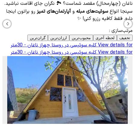
ناغان (چهارمحال) مقصد شماست؟ 🏞️ نگران جای اقامت نباشید.
سپنجا انواع
سوئیت‌های مبله
و
آپارتمان‌های تمیز
رو براتون اینجا
داره. فقط کافیه رزرو کنی! ✨
مرتب‌سازی
:
تخفیف
لحظه آخری
محبوب‌ترین
ارزان‌ترین
گران‌ترین
View details for
کلبه سوئیسی در روستا چهراز ناغان - 30متر
View details for
کلبه سوئیسی در روستا چهراز ناغان - 30متر