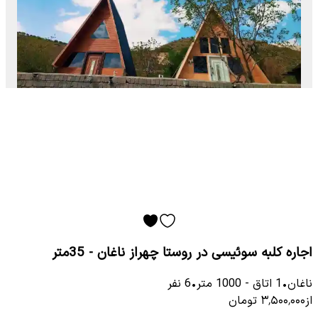
اجاره کلبه سوئیسی در روستا چهراز ناغان - 35متر
ناغان
•
1
اتاق
-
1000
متر
•
6
نفر
از
۳٬۵۰۰٬۰۰۰
تومان