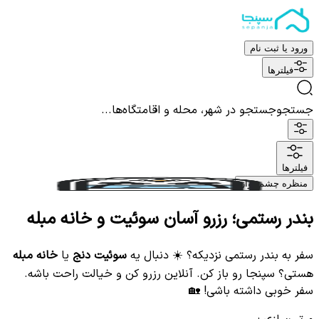
ورود یا ثبت نام
فیلترها
جستجو
جستجو در شهر، محله و اقامتگاه‌ها...
فیلترها
منظره چشم نواز
بندر رستمی؛ رزرو آسان سوئیت و خانه مبله
سفر به بندر رستمی نزدیکه؟ ☀️ دنبال یه
سوئیت دنج
یا
خانه مبله
هستی؟ سپنجا رو باز کن. آنلاین رزرو کن و خیالت راحت باشه.
سفر خوبی داشته باشی! 🏡