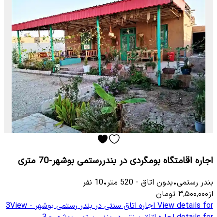
اجاره اقامتگاه بومگردی در بندررستمی بوشهر-70 متری
بندر رستمی
•
بدون اتاق
-
520
متر
•
10
نفر
از
۳٬۵۰۰٬۰۰۰
تومان
View details for
اجاره اتاق سنتی در بندر رستمی بوشهر - 3
View