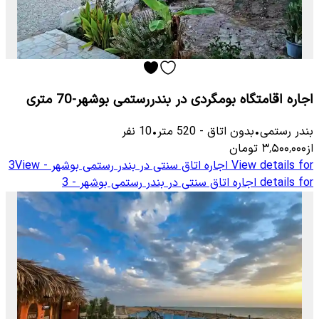
اجاره اقامتگاه بومگردی در بندررستمی بوشهر-70 متری
بندر رستمی
•
بدون اتاق
-
520
متر
•
10
نفر
از
۳٬۵۰۰٬۰۰۰
تومان
View details for
اجاره اتاق سنتی در بندر رستمی بوشهر - 3
View
details for
اجاره اتاق سنتی در بندر رستمی بوشهر - 3