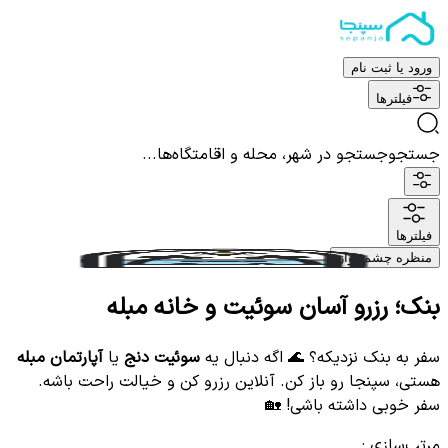
ورود یا ثبت نام
فیلترها
جستجو
جستجو در شهر، محله و اقامتگاه‌ها...
فیلترها
منظره چشم نواز
بنک؛ رزرو آسان سوئیت و خانه مبله
سفر به بنک نزدیکه؟ 🌊 اگه دنبال یه
سوئیت دنج
یا
آپارتمان مبله
هستی، سپنجا رو باز کن. آنلاین رزرو کن و خیالت راحت باشه.
سفر خوبی داشته باشی! 🏡
مرتب‌سازی
: