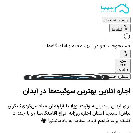
ورود یا ثبت نام
فیلترها
جستجو
جستجو در شهر، محله و اقامتگاه‌ها...
فیلترها
منظره چشم نواز
اجاره آنلاین بهترین سوئیت‌ها در آبدان
توی آبدان به‌دنبال
سوئیت
،
ویلا
یا
آپارتمان مبله
می‌گردی؟ نگران
نباش! سپنجا امکان
اجاره روزانه
انواع اقامتگاه‌ها رو با چند تا
کلیک برات فراهم کرده. سفرت به یادماندنی! 🏘️