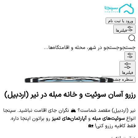
ورود یا ثبت نام
فیلترها
جستجو
جستجو در شهر، محله و اقامتگاه‌ها...
فیلترها
منظره چشم نواز
رزرو آسان سوئیت و خانه مبله در نیر (اردبیل)
نیر (اردبیل) مقصد شماست؟ 🏔️ نگران جای اقامت نباشید. سپنجا
انواع
سوئیت‌های مبله
و
آپارتمان‌های تمیز
رو براتون اینجا داره.
فقط کافیه رزرو کنی! 🏡