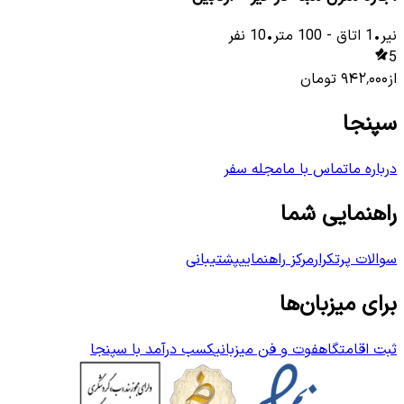
نیر
•
1
اتاق
-
100
متر
•
10
نفر
5
از
۹۴۲٬۰۰۰
تومان
سپنجا
درباره ما
تماس با ما
مجله سفر
راهنمایی شما
سوالات پرتکرار
مرکز راهنمایی
پشتیبانی
برای میزبان‌ها
ثبت اقامتگاه
فوت و فن میزبانی
کسب درآمد با سپنجا