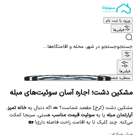
ورود یا ثبت نام
فیلترها
جستجو
جستجو در شهر، محله و اقامتگاه‌ها...
فیلترها
منظره چشم نواز
مشکین دشت؛ اجاره آسان سوئیت‌های مبله
مشکین دشت (کرج) مقصد شماست؟ 🚗 اگه دنبال یه
خانه تمیز
،
آپارتمان مبله
یا یه
سوئیت قیمت مناسب
هستی، سپنجا کمکت
می‌کنه. چند کلیک تا یه اقامت راحت فاصله داری! 🏡
مرتب‌سازی
: