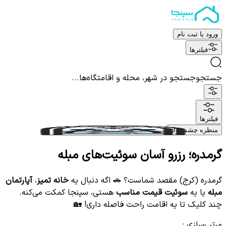
ورود یا ثبت نام
فیلترها
جستجو
جستجو در شهر، محله و اقامتگاه‌ها...
فیلترها
منظره چشم نواز
گرمدره؛ رزرو آسان سوئیت‌های مبله
گرمدره (کرج) مقصد شماست؟ 🚗 اگه دنبال یه
خانه تمیز
،
آپارتمان
مبله
یا یه
سوئیت قیمت مناسب
هستی، سپنجا کمکت می‌کنه.
چند کلیک تا یه اقامت راحت فاصله داری! 🏡
مرتب‌سازی
: