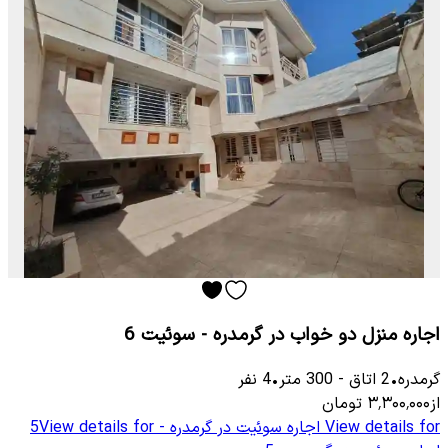
اجاره منزل دو خواب در گرمدره - سوئیت 6
گرمدره
•
2
اتاق
-
300
متر
•
4
نفر
از
۳٬۳۰۰٬۰۰۰
تومان
View details for
اجاره سوئیت در گرمدره - 5
View details for