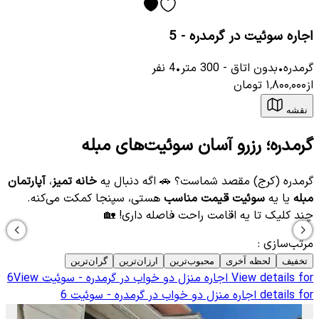
اجاره سوئیت در گرمدره - 5
گرمدره
•
بدون اتاق
-
300
متر
•
4
نفر
از
۱٬۸۰۰٬۰۰۰
تومان
نقشه
گرمدره؛ رزرو آسان سوئیت‌های مبله
گرمدره (کرج) مقصد شماست؟ 🚗 اگه دنبال یه
خانه تمیز
،
آپارتمان
مبله
یا یه
سوئیت قیمت مناسب
هستی، سپنجا کمکت می‌کنه.
چند کلیک تا یه اقامت راحت فاصله داری! 🏡
مرتب‌سازی
:
تخفیف
لحظه آخری
محبوب‌ترین
ارزان‌ترین
گران‌ترین
View details for
اجاره منزل دو خواب در گرمدره - سوئیت 6
View
details for
اجاره منزل دو خواب در گرمدره - سوئیت 6