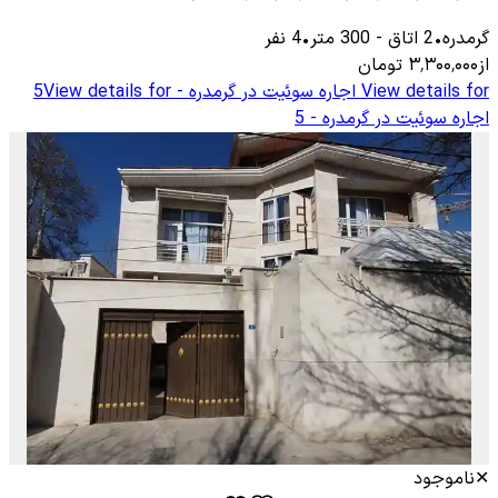
گرمدره
•
2
اتاق
-
300
متر
•
4
نفر
از
۳٬۳۰۰٬۰۰۰
تومان
View details for
اجاره سوئیت در گرمدره - 5
View details for
اجاره سوئیت در گرمدره - 5
✕
ناموجود