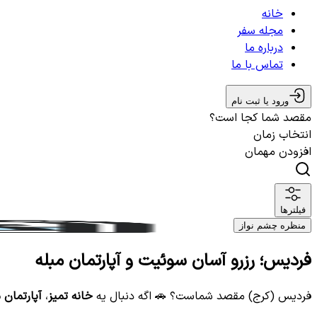
خانه
مجله سفر
درباره ما
تماس با ما
ورود یا ثبت نام
مقصد شما کجا است؟
انتخاب زمان
افزودن مهمان
فیلترها
منظره چشم نواز
فردیس؛ رزرو آسان سوئیت و آپارتمان مبله
فردیس (کرج) مقصد شماست؟ 🚗 اگه دنبال یه
خانه تمیز
،
آپارتمان 