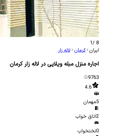
1
/
8
ایران
کرمان
لاله زار
اجاره منزل مبله ویلایی در لاله زار کرمان
9763
4.6
5
مهمان
2
اتاق خواب
0
تختخواب