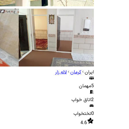
ایران
کرمان
لاله زار
5
مهمان
2
اتاق خواب
0
تختخواب
4.6