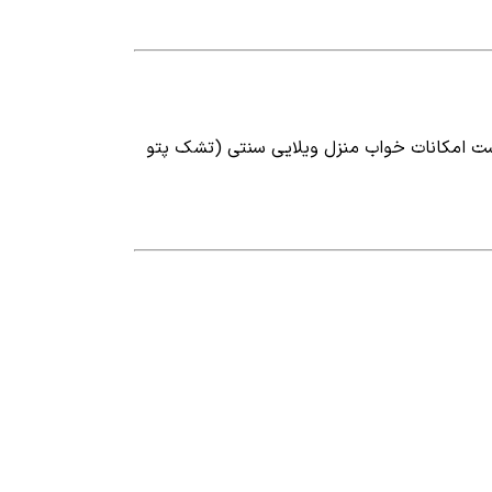
رکز شهر لاله زار واقع شده است امکانات خواب منزل ویلایی سنتی (تشک پتو