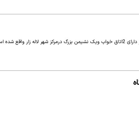
منزل مبله ویلایی در لاله زار کرمان با متراژ 120متر دارای 2اتاق خواب ویک نشیمن بزرگ درم
ه