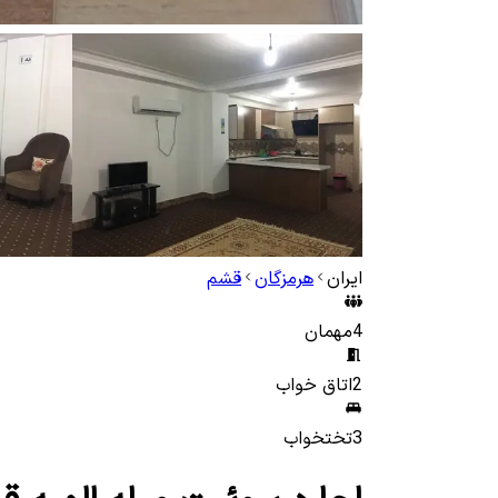
ایران
هرمزگان
قشم
4
مهمان
2
اتاق خواب
3
تختخواب