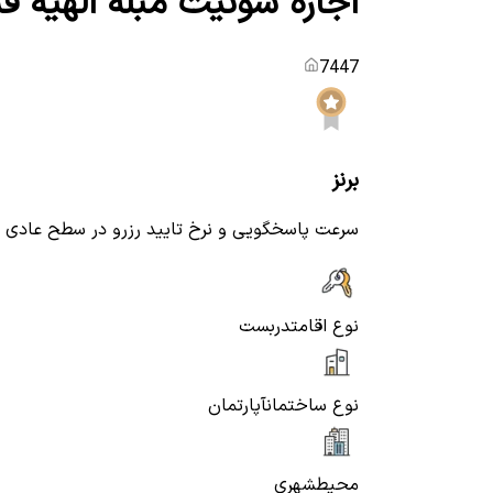
اجاره سوئیت مبله الهیه قش
7447
برنز
سرعت پاسخگویی و نرخ تایید رزرو در سطح عادی
نوع اقامت
دربست
نوع ساختمان
آپارتمان
محیط
شهری