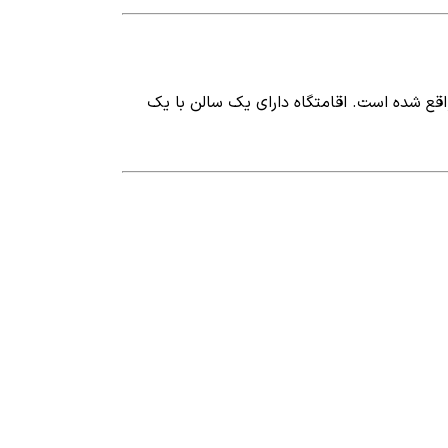
مان 4 طبقه آسانسور دار در مرکز شهر قشم واقع شده است. اقامتگاه دارای یک سالن با یک