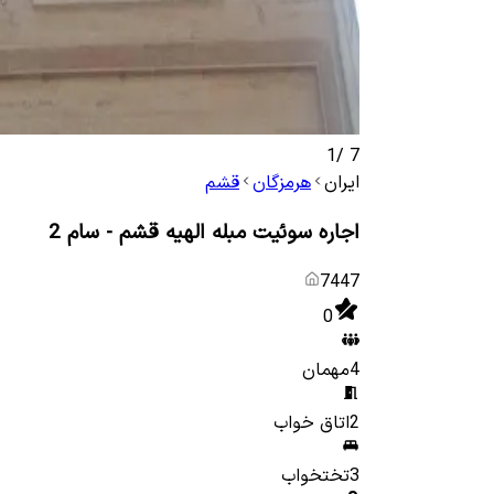
1
/
7
ایران
هرمزگان
قشم
اجاره سوئیت مبله الهیه قشم - سام 2
7447
0
4
مهمان
2
اتاق خواب
3
تختخواب