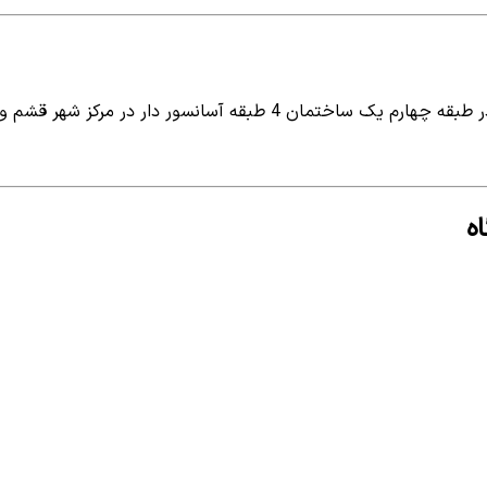
سوئیت مبله در الهیه قشم با متراژ (110 متر) بنا در طبقه چهارم یک ساخت
ه