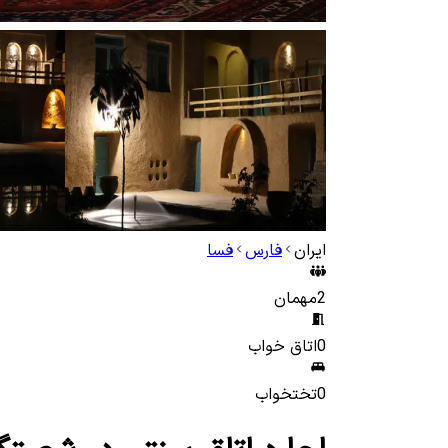
ایران
فارس
فسا
2
مهمان
0
اتاق خواب
0
تختخواب