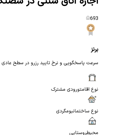
اجاره اتاق سنتی در شصتگ
693
برنز
سرعت پاسخگویی و نرخ تایید رزرو در سطح عادی
نوع اقامت
ورودی مشترک
نوع ساختمان
بومگردی
محیط
روستایی