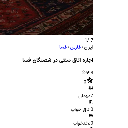
1
/
7
ایران
فارس
فسا
اجاره اتاق سنتی در شصتگان فسا
693
0
2
مهمان
0
اتاق خواب
0
تختخواب