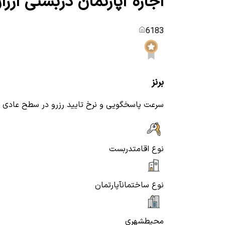
اجاره آپارتمان دربستی ار
6183
برنز
سرعت پاسخگویی و نرخ تایید رزرو در سطح عادی
نوع اقامت
دربست
نوع ساختمان
آپارتمان
محیط
شهری