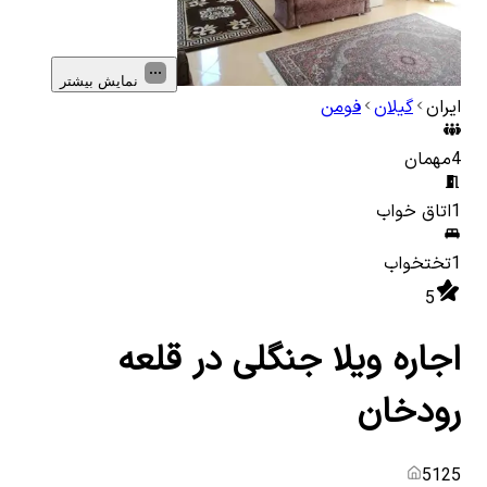
نمایش بیشتر
ایران
گیلان
فومن
4
مهمان
1
اتاق خواب
1
تختخواب
5
اجاره ویلا جنگلی در قلعه
رودخان
5125