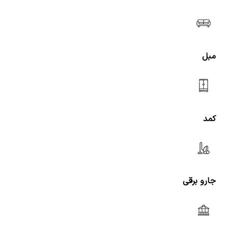
مبل
کمد
جارو برقی