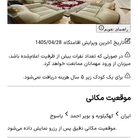
2
اتاق خواب
10
نفر
2
ات
۲٬۴۸۰٬۰۰۰
تومان
٬۰۰۰
View details for
اجاره آپارتمان مبله در امیرکبیر - واحد 1
 for
راهنمای تقویم
تاریخ آخرین ویرایش اقامتگاه
:
1405/04/28
در صورتی که تعداد نفرات بیش از ظرفیت اعلام‌شده باشد،
میزبان از ورود مهمانان ممانعت خواهد کرد.
برای یک کودک زیر ۵ سال هزینه دریافت نمی‌شود.
موقعیت مکانی
ایران
کهگیلویه و بویر احمد
یاسوج
موقعیت مکانی دقیق پس از رزرو نمایش داده می‌شود.