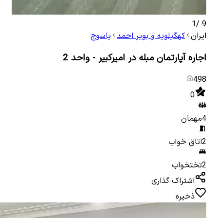
1
/
9
ایران
کهگیلویه و بویر احمد
یاسوج
اجاره آپارتمان مبله در امیرکبیر - واحد 2
498
0
4
مهمان
2
اتاق خواب
2
تختخواب
اشتراک گذاری
ذخیره