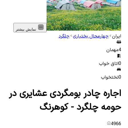
نمایش بیشتر
ایران
چهارمحال بختیاری
چلگرد
4
مهمان
0
اتاق خواب
0
تختخواب
اجاره چادر بومگردی عشایری در
حومه چلگرد - کوهرنگ
4966