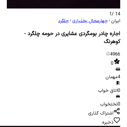
1
/
14
ایران
چهارمحال بختیاری
چلگرد
اجاره چادر بومگردی عشایری در حومه چلگرد -
کوهرنگ
4966
0
4
مهمان
0
اتاق خواب
0
تختخواب
اشتراک گذاری
ذخیره