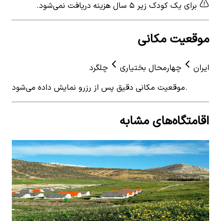
برای یک کودک زیر ۵ سال هزینه دریافت نمی‌شود.
موقعیت مکانی
ایران
چهارمحال بختیاری
چلگرد
موقعیت مکانی دقیق پس از رزرو نمایش داده می‌شود.
اقامتگاه‌های مشابه
View details for
اجاره چادر بومگردی عشایری در حومه
 for
چلگرد - کوهرنگ
چلگر
اجاره چادر بومگردی عشایری در حومه چلگرد -
اجا
کوهرنگ
کوه
0
اتاق خواب
4
نفر
0
ات