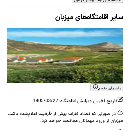
سایر اقامتگاه‌های میزبان
اجاره چادر بومگردی عشایری در حومه چلگرد -
اجا
کوهرنگ
کوه
0
اتاق خواب
4
نفر
5
0
ات
۲٬۱۲۰٬۰۰۰
تومان
٬۰۰۰
View details for
اجاره چادر بومگردی عشایری در حومه
 for
چلگرد - کوهرنگ
چلگر
راهنمای تقویم
تاریخ آخرین ویرایش اقامتگاه
:
1405/03/27
در صورتی که تعداد نفرات بیش از ظرفیت اعلام‌شده باشد،
میزبان از ورود مهمانان ممانعت خواهد کرد.