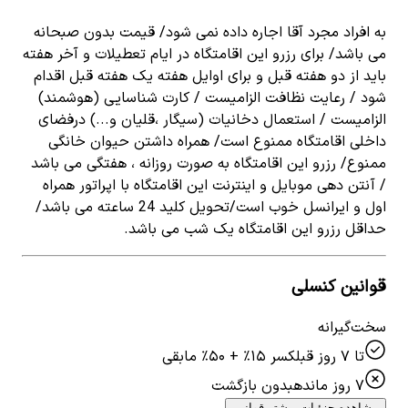
به افراد مجرد آقا اجاره داده نمی شود/ قیمت بدون صبحانه
می باشد/ برای رزرو این اقامتگاه در ایام تعطیلات و آخر هفته
باید از دو هفته قبل و برای اوایل هفته یک هفته قبل اقدام
شود / رعایت نظافت الزامیست / کارت شناسایی (هوشمند)
الزامیست / استعمال دخانیات (سیگار ،قلیان و...) درفضای
داخلی اقامتگاه ممنوع است/ همراه داشتن حیوان خانگی
ممنوع/ رزرو این اقامتگاه به صورت روزانه ، هفتگی می باشد
/ آنتن دهی موبایل و اینترنت این اقامتگاه با اپراتور همراه
اول و ایرانسل خوب است/تحویل کلید 24 ساعته می باشد/
حداقل رزرو این اقامتگاه یک شب می باشد.
قوانین کنسلی
سخت‌گیرانه
تا ۷ روز قبل
کسر ۱۵٪ + ۵۰٪ مابقی
۷ روز مانده
بدون بازگشت
مشاهده جزئیات بیشتر قوانین