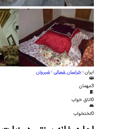
ایران
خراسان شمالی
شیروان
3
مهمان
0
اتاق خواب
0
تختخواب