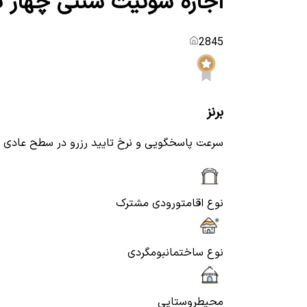
اجاره سوئیت سنتی چهار ت
2845
برنز
سرعت پاسخگویی و نرخ تایید رزرو در سطح عادی
نوع اقامت
ورودی مشترک
نوع ساختمان
بومگردی
محیط
روستایی