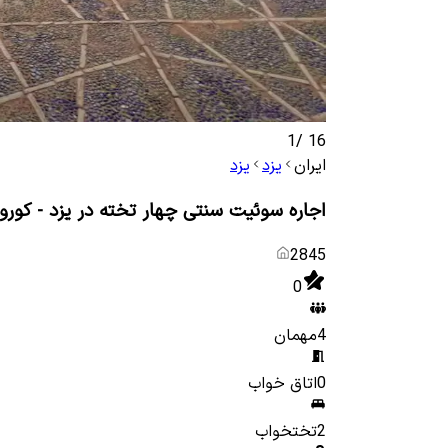
1
/
16
ایران
یزد
یزد
اجاره سوئیت سنتی چهار تخته در یزد - کور
2845
0
4
مهمان
0
اتاق خواب
2
تختخواب