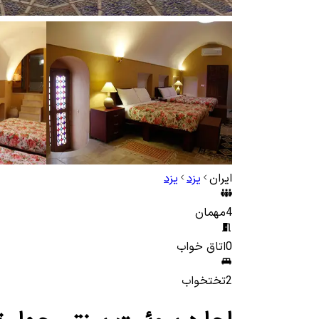
ایران
یزد
یزد
4
مهمان
0
اتاق خواب
2
تختخواب