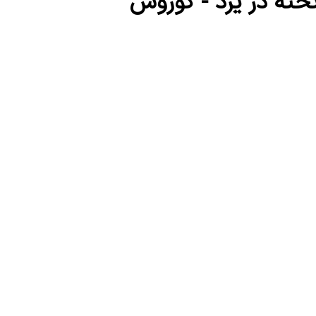
خته در یزد - کوروش