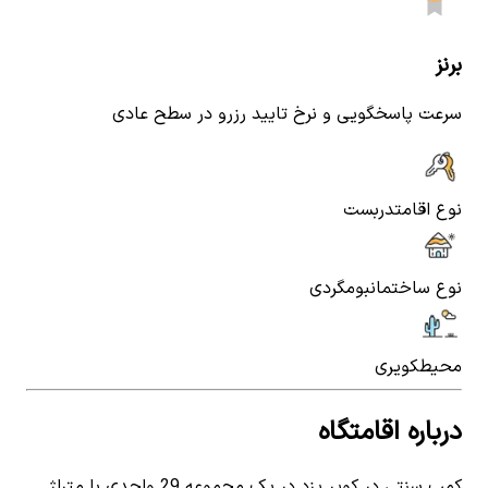
برنز
سرعت پاسخگویی و نرخ تایید رزرو در سطح عادی
نوع اقامت
دربست
نوع ساختمان
بومگردی
محیط
کویری
درباره اقامتگاه
کمپ سنتی در کویر یزد در یک مجموعه 29 واحدی با متراژ