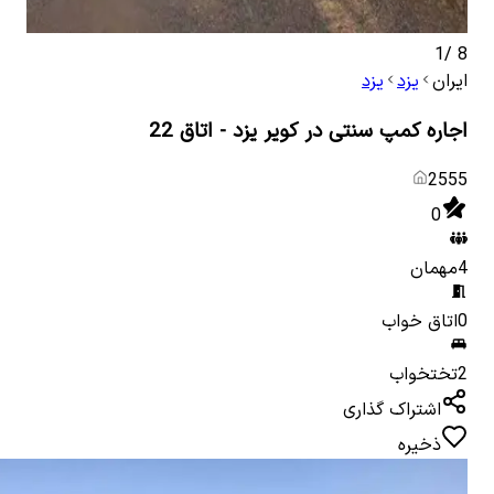
1
/
8
ایران
یزد
یزد
اجاره کمپ سنتی در کویر یزد - اتاق 22
2555
0
4
مهمان
0
اتاق خواب
2
تختخواب
اشتراک گذاری
ذخیره