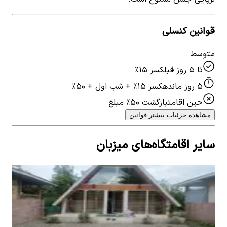
قوانین کنسلی
متوسط
تا ۵ روز قبل
کسر ۱۵٪
۵ روز مانده
کسر ۱۵٪ + شب اول + ۵۰٪
حین اقامت
بازگشت ۵۰٪ مبلغ
مشاهده جزئیات بیشتر قوانین
سایر اقامتگاه‌های میزبان
اجاره کلبه سوئیسی جنگلی در شاندرمن
2
اتاق خواب
8
نفر
۳٬۰۰۰٬۰۰۰
تومان