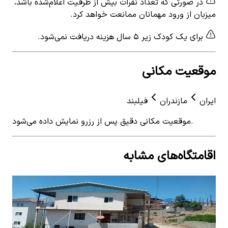
در صورتی که تعداد نفرات بیش از ظرفیت اعلام‌شده باشد،
میزبان از ورود مهمانان ممانعت خواهد کرد.
برای یک کودک زیر ۵ سال هزینه دریافت نمی‌شود.
موقعیت مکانی
ایران
مازندران
فیلبند
موقعیت مکانی دقیق پس از رزرو نمایش داده می‌شود.
اقامتگاه‌های مشابه
View details for
اجاره ویلا در فیلبند - دو خواب
 for
اجاره ویلا در فیلبند - دو خواب
اجار
2
اتاق خواب
6
نفر
2
ات