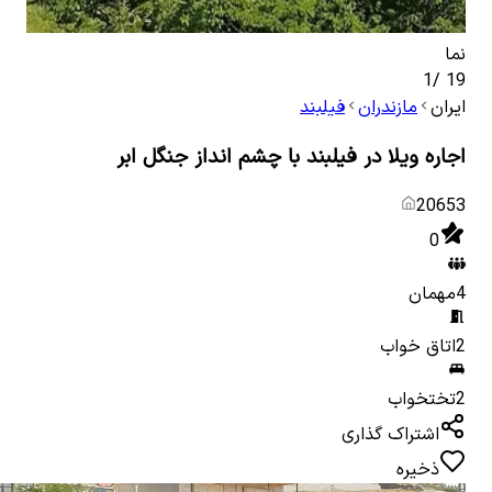
نما
سال
1
/
19
ایران
مازندران
فیلبند
اجاره ویلا در فیلبند با چشم انداز جنگل ابر
20653
0
4
مهمان
2
اتاق خواب
2
تختخواب
اشتراک گذاری
ذخیره