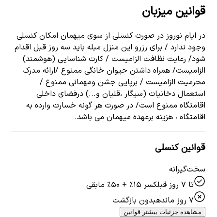
قوانین میزبان
در ایام نوروز در صورت کنسلی از سوی میهمان امکان کنسلی
وجود ندارد / برای رزرو این منزل مبله باید سه روز قبل اقدام
شود/ رعایت نظافت الزامیست / کارت شناسایی (هوشمند)
الزامیست/ همراه داشتن حیوان خانگی ممنوع /ارائه مدرک
محرمیت الزامیست / برپایی جشن ومهمانی ممنوع /
استعمال دخانیات (سیگار ،قلیان و...) درفضای داخلی
اقامتگاه ممنوع است/ در صورت هر گونه خسارت وارده به
اقامتگاه ، هزینه برعهده میهمان می باشد.
قوانین کنسلی
سخت‌گیرانه
تا ۷ روز قبل
کسر ۱۵٪ + ۵۰٪ مابقی
۷ روز مانده
بدون بازگشت
مشاهده جزئیات بیشتر قوانین