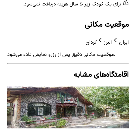
برای یک کودک زیر ۵ سال هزینه دریافت نمی‌شود.
موقعیت مکانی
ایران
البرز
کردان
موقعیت مکانی دقیق پس از رزرو نمایش داده می‌شود.
اقامتگاه‌های مشابه
View details for
اجاره ویلا استخر روباز در سنقرآباد - کردان
 for
اجاره ویلا استخر روباز در سنقرآباد - کردان
اجار
2
اتاق خواب
6
نفر
5
2
ات
۴٬۷۰۷٬۰۰۰
تومان
٬۰۰۰