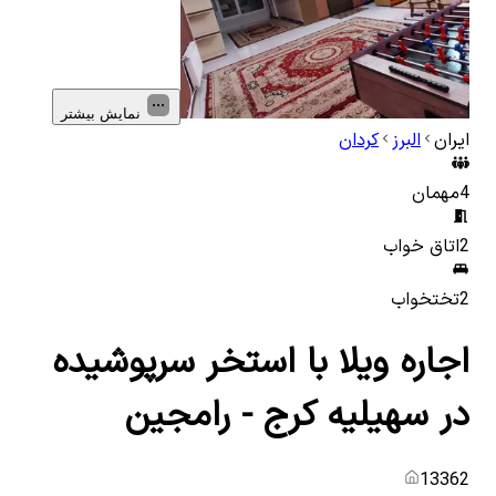
نمایش بیشتر
ایران
البرز
کردان
4
مهمان
2
اتاق خواب
2
تختخواب
اجاره ویلا با استخر سرپوشیده
در سهیلیه کرج - رامجین
13362