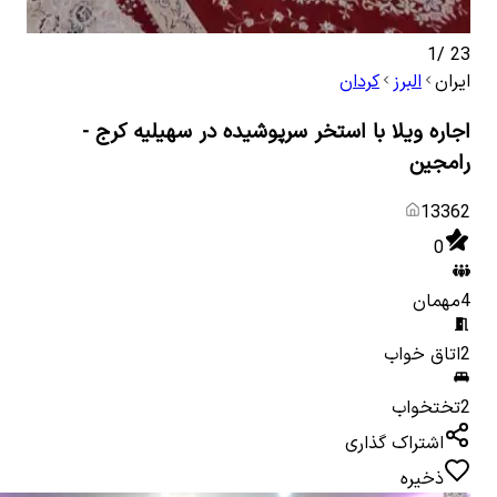
1
/
23
ایران
البرز
کردان
اجاره ویلا با استخر سرپوشیده در سهیلیه کرج -
رامجین
13362
0
4
مهمان
2
اتاق خواب
2
تختخواب
اشتراک گذاری
ذخیره