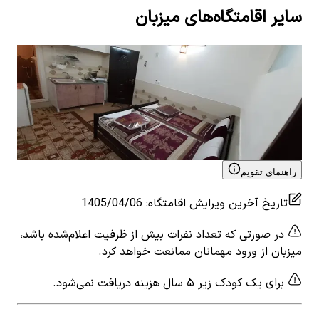
سایر اقامتگاه‌های میزبان
اجاره هتل آپارتمان در امیرکبیر قم - 4 تخت
اجار
1
اتاق خواب
6
نفر
5
1
ات
۱٬۶۰۰٬۰۰۰
تومان
٬۰۰۰
View details for
اجاره هتل آپارتمان در امیرکبیر قم - 4
 for
تخت
تخت
راهنمای تقویم
تاریخ آخرین ویرایش اقامتگاه
:
1405/04/06
در صورتی که تعداد نفرات بیش از ظرفیت اعلام‌شده باشد،
میزبان از ورود مهمانان ممانعت خواهد کرد.
برای یک کودک زیر ۵ سال هزینه دریافت نمی‌شود.