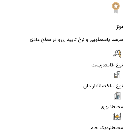
برنز
سرعت پاسخگویی و نرخ تایید رزرو در سطح عادی
نوع اقامت
دربست
نوع ساختمان
آپارتمان
محیط
شهری
محیط
نزدیک حرم