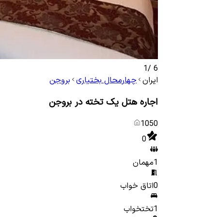
1
/
6
ایران
چهارمحال بختیاری
بروجن
اجاره هتل یک تخته در بروجن
1050
0
1
مهمان
0
اتاق خواب
1
تختخواب