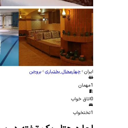
ایران
چهارمحال بختیاری
بروجن
1
مهمان
0
اتاق خواب
1
تختخواب