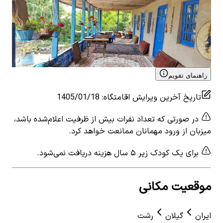
اجاره اقامتگاه سنتی گیلوادشتان کوچصفهان
اجار
0
اتاق خواب
3
نفر
0
ات
۱٬۷۶۵٬۰۰۰
تومان
٬۰۰۰
View details for
اجاره اقامتگاه سنتی گیلوادشتان
 for
کوچصفهان
راهنمای تقویم
تاریخ آخرین ویرایش اقامتگاه
:
1405/01/18
در صورتی که تعداد نفرات بیش از ظرفیت اعلام‌شده باشد،
میزبان از ورود مهمانان ممانعت خواهد کرد.
برای یک کودک زیر ۵ سال هزینه دریافت نمی‌شود.
موقعیت مکانی
ایران
گیلان
رشت