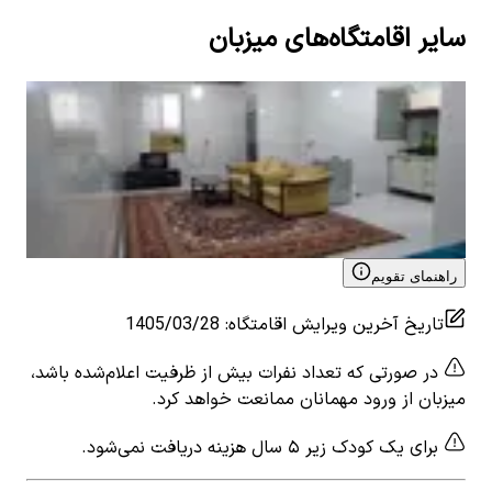
سایر اقامتگاه‌های میزبان
اجاره منزل نزدیک ساحل در بندرعباس- صدف
اجا
1
اتاق خواب
8
نفر
5
1
ات
۱٬۷۶۵٬۰۰۰
تومان
٬۰۰۰
View details for
اجاره منزل نزدیک ساحل در بندرعباس-
 for
صدف
بندر
راهنمای تقویم
تاریخ آخرین ویرایش اقامتگاه
:
1405/03/28
در صورتی که تعداد نفرات بیش از ظرفیت اعلام‌شده باشد،
میزبان از ورود مهمانان ممانعت خواهد کرد.
برای یک کودک زیر ۵ سال هزینه دریافت نمی‌شود.