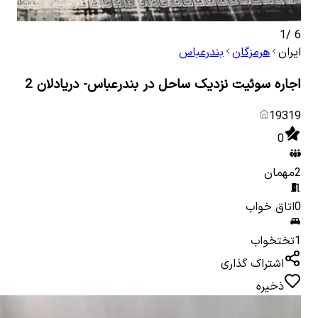
1
/
6
ایران
هرمزگان
بندرعباس
اجاره سوئیت نزدیک ساحل در بندرعباس- دریادلان 2
19319
0
2
مهمان
0
اتاق خواب
1
تختخواب
اشتراک گذاری
ذخیره