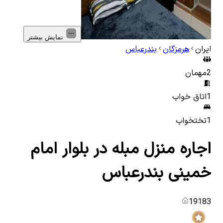
نمایش بیشتر
ایران
هرمزگان
بندرعباس
2
مهمان
1
اتاق خواب
1
تختخواب
اجاره منزل مبله در بلوار امام
خمینی بندرعباس
19183