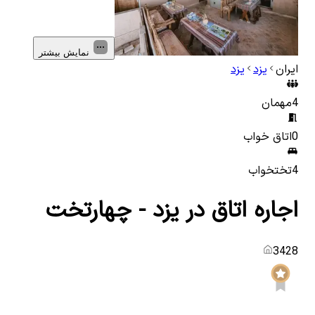
نمایش بیشتر
ایران
یزد
یزد
4
مهمان
0
اتاق خواب
4
تختخواب
اجاره اتاق در یزد - چهارتخت
3428