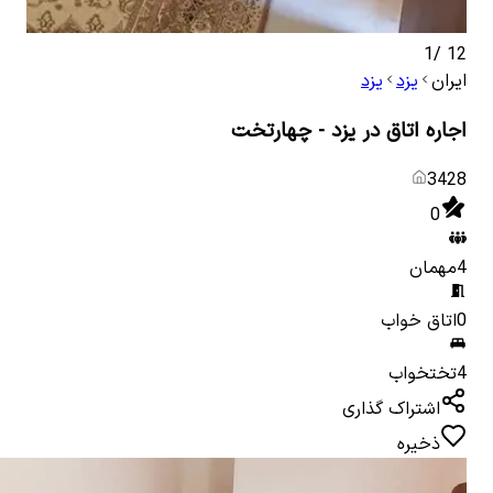
1
/
12
ایران
یزد
یزد
اجاره اتاق در یزد - چهارتخت
3428
0
4
مهمان
0
اتاق خواب
4
تختخواب
اشتراک گذاری
ذخیره