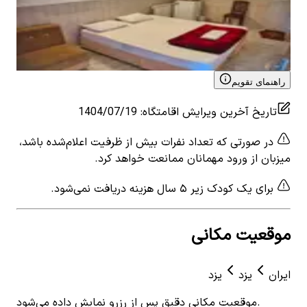
0
اتاق خواب
2
نفر
0
ات
۱٬۰۶۰٬۰۰۰
تومان
٬۰۰۰
View details for
اقامتگاه سنتی در بافت تاریخی یزد -
 for
دوتخته
سین
راهنمای تقویم
تاریخ آخرین ویرایش اقامتگاه
:
1404/07/19
در صورتی که تعداد نفرات بیش از ظرفیت اعلام‌شده باشد،
میزبان از ورود مهمانان ممانعت خواهد کرد.
برای یک کودک زیر ۵ سال هزینه دریافت نمی‌شود.
موقعیت مکانی
ایران
یزد
یزد
موقعیت مکانی دقیق پس از رزرو نمایش داده می‌شود.