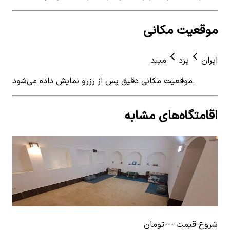
موقعیت مکانی
ایران
یزد
میبد
موقعیت مکانی دقیق پس از رزرو نمایش داده می‌شود.
اقامتگاه‌های مشابه
View details for
اجاره بومگردی سنتی در اشکدز - vip
 for
میر
اجاره بومگردی سنتی در اشکدز - vip
اجا
0
اتاق خواب
7
نفر
۱٬۷۶۶٬۰۰۰
تومان
1
ات
٬۰۰۰
شروع قیمت
---
تومان