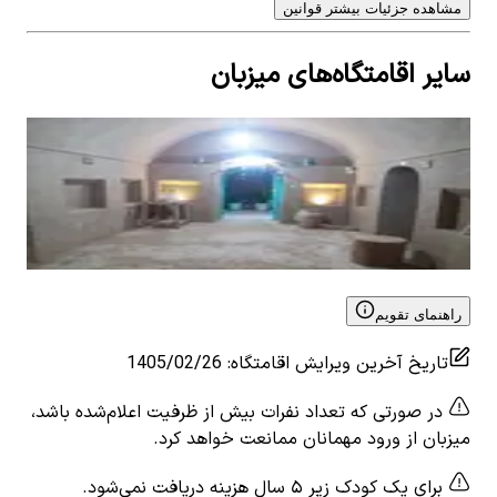
مشاهده جزئیات بیشتر قوانین
سایر اقامتگاه‌های میزبان
اجاره اقامتگاه سنتی در میبد یزد - زندگی
اجار
0
اتاق خواب
4
نفر
0
ات
۹۰۰٬۰۰۰
تومان
٬۰۰۰
View details for
اجاره اقامتگاه سنتی در میبد یزد - زندگی
 for
میبد
راهنمای تقویم
تاریخ آخرین ویرایش اقامتگاه
:
1405/02/26
در صورتی که تعداد نفرات بیش از ظرفیت اعلام‌شده باشد،
میزبان از ورود مهمانان ممانعت خواهد کرد.
برای یک کودک زیر ۵ سال هزینه دریافت نمی‌شود.