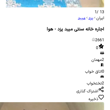
1
/
13
ایران
یزد
میبد
اجاره خانه سنتی میبد یزد - هوا
2661
0
2
مهمان
0
اتاق خواب
2
تختخواب
اشتراک گذاری
ذخیره