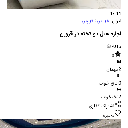
1
/
11
ایران
قزوین
قزوین
اجاره هتل دو تخته در قزوین
7015
0
2
مهمان
0
اتاق خواب
2
تختخواب
اشتراک گذاری
ذخیره