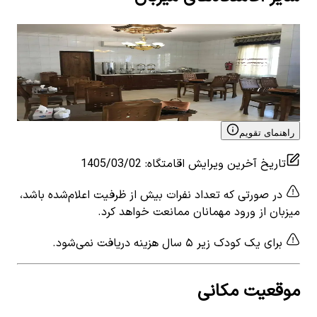
اجاره هتل سه تخته در قزوین
اجا
0
اتاق خواب
4
نفر
4.83
0
ات
۲٬۰۰۰٬۰۰۰
تومان
٬۰۰۰
View details for
اجاره هتل سه تخته در قزوین
 for
راهنمای تقویم
تاریخ آخرین ویرایش اقامتگاه
:
1405/03/02
در صورتی که تعداد نفرات بیش از ظرفیت اعلام‌شده باشد،
میزبان از ورود مهمانان ممانعت خواهد کرد.
برای یک کودک زیر ۵ سال هزینه دریافت نمی‌شود.
موقعیت مکانی