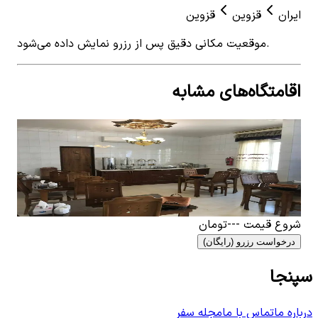
ایران
قزوین
قزوین
موقعیت مکانی دقیق پس از رزرو نمایش داده می‌شود.
اقامتگاه‌های مشابه
View details for
اجاره هتل سه تخته در قزوین
 for
اجاره هتل سه تخته در قزوین
اجاره هتل 2ت
0
اتاق خواب
4
نفر
4.83
0
ات
۲٬۰۰۰٬۰۰۰
تومان
٬۰۰۰
شروع قیمت
---
تومان
درخواست رزرو (رایگان)
سپنجا
درباره ما
تماس با ما
مجله سفر