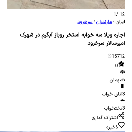
1
/
12
ایران
مازندران
سرخرود
اجاره ویلا سه خوابه استخر روباز آبگرم در شهرک
امیرسالار سرخرود
15712
0
6
مهمان
3
اتاق خواب
3
تختخواب
اشتراک گذاری
ذخیره