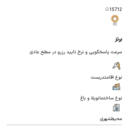
15712
برنز
سرعت پاسخگویی و نرخ تایید رزرو در سطح عادی
نوع اقامت
دربست
نوع ساختمان
ویلا و باغ
محیط
شهری