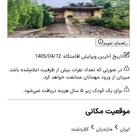
اجاره منزل ویلایی در کردیچال کلاردشت
اجا
3
اتاق خواب
6
نفر
4.63
3
ات
۱٬۷۷۰٬۰۰۰
تومان
٬۰۰۰
View details for
اجاره منزل ویلایی در کردیچال کلاردشت
 for
راهنمای تقویم
تاریخ آخرین ویرایش اقامتگاه
:
1405/04/12
در صورتی که تعداد نفرات بیش از ظرفیت اعلام‌شده باشد،
میزبان از ورود مهمانان ممانعت خواهد کرد.
برای یک کودک زیر ۵ سال هزینه دریافت نمی‌شود.
موقعیت مکانی
ایران
مازندران
کلاردشت