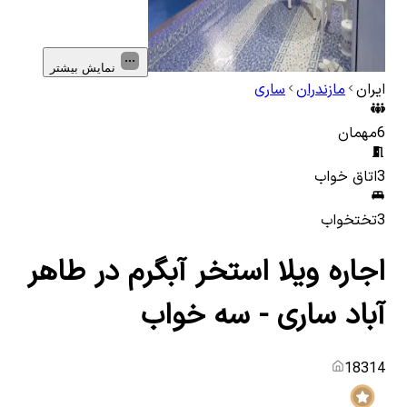
نمایش بیشتر
ایران
مازندران
ساری
6
مهمان
3
اتاق خواب
3
تختخواب
اجاره ویلا استخر آبگرم در طاهر
آباد ساری - سه خواب
18314