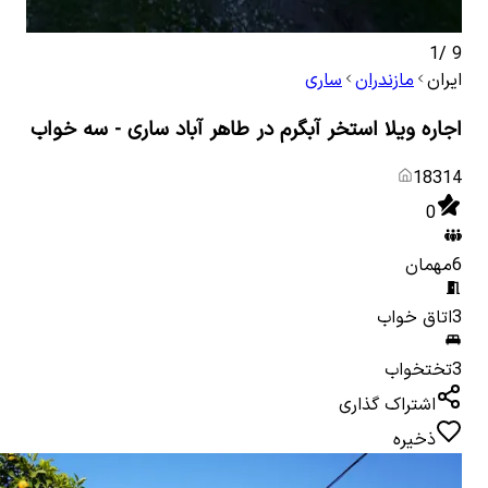
1
/
9
ایران
مازندران
ساری
اجاره ویلا استخر آبگرم در طاهر آباد ساری - سه خواب
18314
0
6
مهمان
3
اتاق خواب
3
تختخواب
اشتراک گذاری
ذخیره