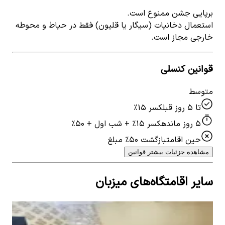
برپایی جشن ممنوع است.
استعمال دخانیات (سیگار یا قلیون) فقط در حیاط و محوطه
خارجی مجاز است.
قوانین کنسلی
متوسط
تا ۵ روز قبل
کسر ۱۵٪
۵ روز مانده
کسر ۱۵٪ + شب اول + ۵۰٪
حین اقامت
بازگشت ۵۰٪ مبلغ
مشاهده جزئیات بیشتر قوانین
سایر اقامتگاه‌های میزبان
اجاره ویلا ساحلی در نوشهر -واحد4
اجار