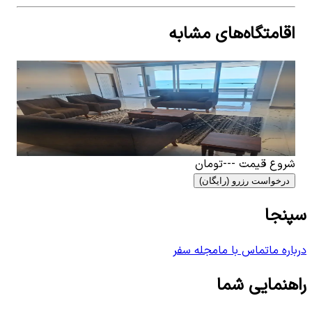
اقامتگاه‌های مشابه
View details for
آپارتمان ساحلی در نوشهر - باتیس 6
آپارتمان ساحلی در نوشهر - باتیس 6
2
اتاق خواب
6
نفر
۸٬۰۹۱٬۲۲۵
تومان
شروع قیمت
---
تومان
درخواست رزرو (رایگان)
سپنجا
درباره ما
تماس با ما
مجله سفر
راهنمایی شما