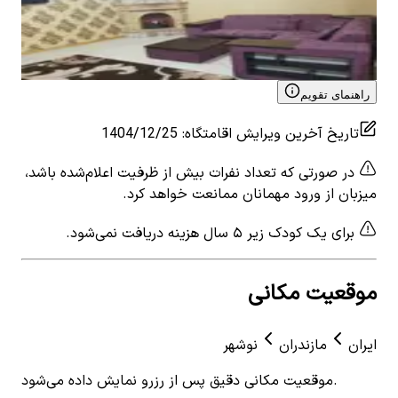
2
اتاق خواب
7
نفر
2
ات
۶٬۴۷۱٬۰۰۰
تومان
٬۰۰۰
View details for
اجاره ویلا ساحلی در نوشهر -واحد4
 for
راهنمای تقویم
تاریخ آخرین ویرایش اقامتگاه
:
1404/12/25
در صورتی که تعداد نفرات بیش از ظرفیت اعلام‌شده باشد،
میزبان از ورود مهمانان ممانعت خواهد کرد.
برای یک کودک زیر ۵ سال هزینه دریافت نمی‌شود.
موقعیت مکانی
ایران
مازندران
نوشهر
موقعیت مکانی دقیق پس از رزرو نمایش داده می‌شود.