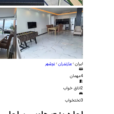
ایران
مازندران
نوشهر
4
مهمان
2
اتاق خواب
3
تختخواب