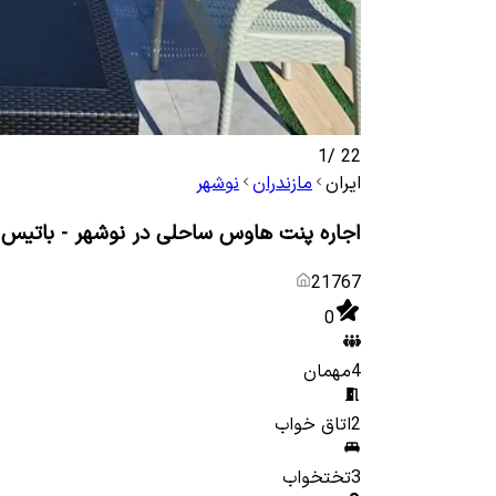
1
/
22
ایران
مازندران
نوشهر
اجاره پنت هاوس ساحلی در نوشهر - باتیس 2
21767
0
4
مهمان
2
اتاق خواب
3
تختخواب