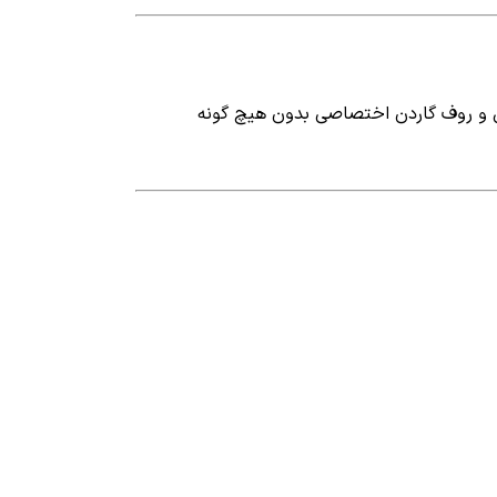
 با مساحت کل 550 متر و متراژبنا 220 متر که 120 متر آن بنای مفید و 100 متر تراس و روف گاردن اختصاصی بدون هیچ گونه