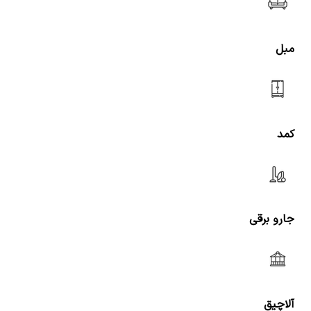
مبل
کمد
جارو برقی
آلاچیق