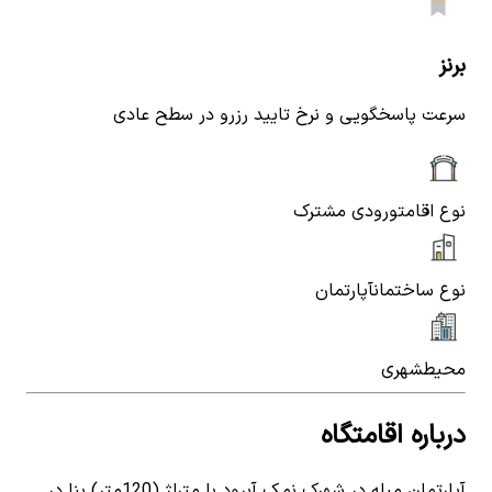
برنز
سرعت پاسخگویی و نرخ تایید رزرو در سطح عادی
نوع اقامت
ورودی مشترک
نوع ساختمان
آپارتمان
محیط
شهری
درباره اقامتگاه
آپارتمان مبله در شهرک نمک آبرود با متراژ (120متر) بنا در