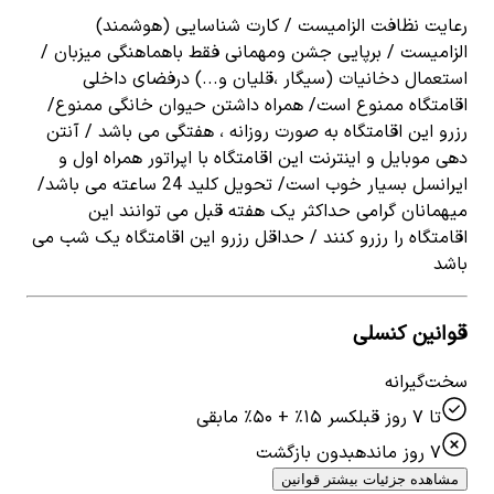
رعایت نظافت الزامیست / کارت شناسایی (هوشمند)
الزامیست / برپایی جشن ومهمانی فقط باهماهنگی میزبان /
استعمال دخانیات (سیگار ،قلیان و...) درفضای داخلی
اقامتگاه ممنوع است/ همراه داشتن حیوان خانگی ممنوع/
رزرو این اقامتگاه به صورت روزانه ، هفتگی می باشد / آنتن
دهی موبایل و اینترنت این اقامتگاه با اپراتور همراه اول و
ایرانسل بسیار خوب است/ تحویل کلید 24 ساعته می باشد/
میهمانان گرامی حداکثر یک هفته قبل می توانند این
اقامتگاه را رزرو کنند / حداقل رزرو این اقامتگاه یک شب می
باشد
قوانین کنسلی
سخت‌گیرانه
تا ۷ روز قبل
کسر ۱۵٪ + ۵۰٪ مابقی
۷ روز مانده
بدون بازگشت
مشاهده جزئیات بیشتر قوانین