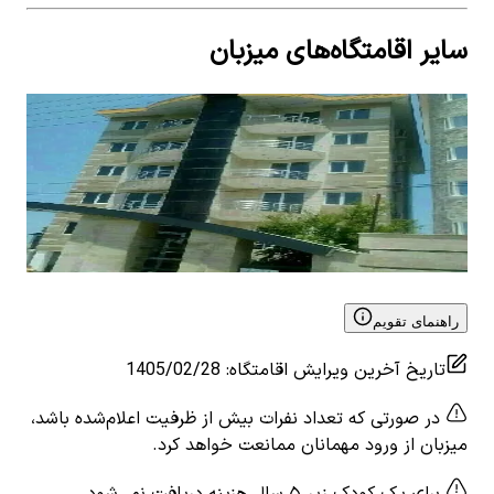
سایر اقامتگاه‌های میزبان
اجاره سوئیت مبله در شهرک نمک آبرود - واحد2
اجار
2
اتاق خواب
10
نفر
5
2
ات
۵٬۰۰۰٬۰۰۰
تومان
٬۰۰۰
View details for
اجاره سوئیت مبله در شهرک نمک آبرود -
 for
واحد2
نیلوف
راهنمای تقویم
تاریخ آخرین ویرایش اقامتگاه
:
1405/02/28
در صورتی که تعداد نفرات بیش از ظرفیت اعلام‌شده باشد،
میزبان از ورود مهمانان ممانعت خواهد کرد.
برای یک کودک زیر ۵ سال هزینه دریافت نمی‌شود.