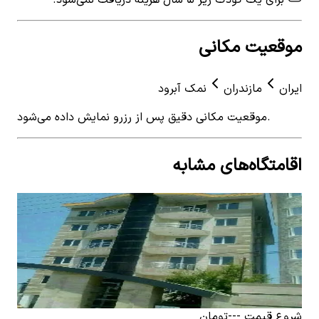
موقعیت مکانی
ایران
مازندران
نمک آبرود
موقعیت مکانی دقیق پس از رزرو نمایش داده می‌شود.
اقامتگاه‌های مشابه
View details for
اجاره سوئیت مبله در شهرک نمک آبرود -
 for
واحد2
نیلوف
اجاره سوئیت مبله در شهرک نمک آبرود - واحد2
اجار
2
اتاق خواب
10
نفر
5
2
ات
۵٬۰۰۰٬۰۰۰
تومان
٬۰۰۰
شروع قیمت
---
تومان