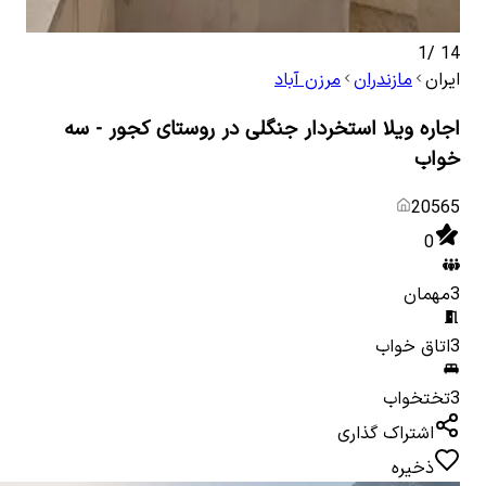
1
/
14
ایران
مازندران
مرزن آباد
اجاره ویلا استخردار جنگلی در روستای کجور - سه
خواب
20565
0
3
مهمان
3
اتاق خواب
3
تختخواب
اشتراک گذاری
ذخیره