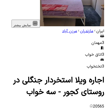
نمایش بیشتر
ایران
مازندران
مرزن آباد
3
مهمان
3
اتاق خواب
3
تختخواب
اجاره ویلا استخردار جنگلی در
روستای کجور - سه خواب
20565